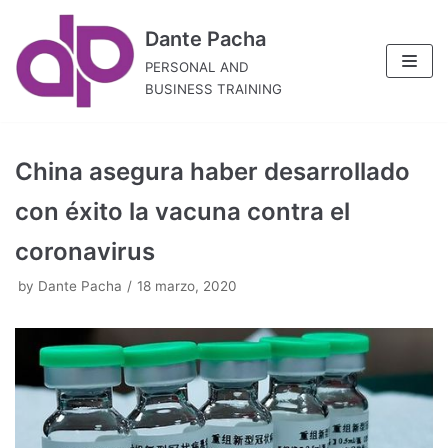
Skip
Dante Pacha
to
PERSONAL AND
content
BUSINESS TRAINING
China asegura haber desarrollado
con éxito la vacuna contra el
coronavirus
by
Dante Pacha
18 marzo, 2020